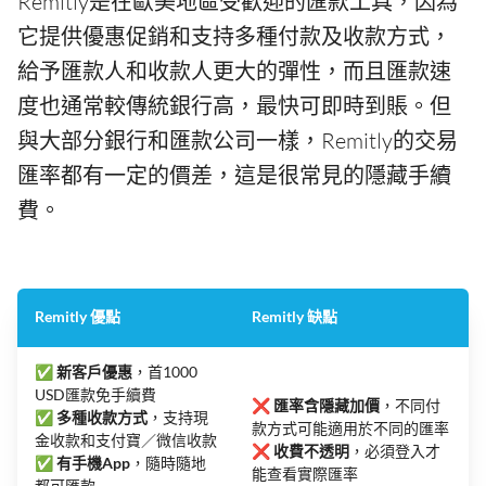
Remitly是在歐美地區受歡迎的匯款工具，因為
它提供優惠促銷和支持多種付款及收款方式，
給予匯款人和收款人更大的彈性，而且匯款速
度也通常較傳統銀行高，最快可即時到賬。但
與大部分銀行和匯款公司一樣，Remitly的交易
匯率都有一定的價差，這是很常見的隱藏手續
費。
Remitly 優點
Remitly 缺點
✅
新客戶優惠
，首1000
USD匯款免手續費
❌
匯率含隱藏加價
，不同付
✅
多種收款方式
，支持現
款方式可能適用於不同的匯率
金收款和支付寶／微信收款
❌
收費不透明
，必須登入才
✅
有手機App
，隨時隨地
能查看實際匯率
都可匯款