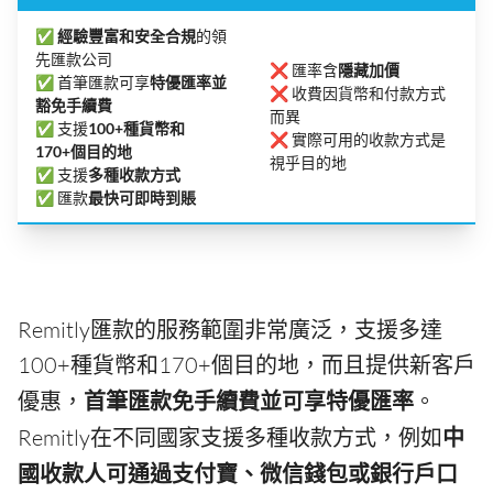
✅
經驗豐富和安全合規
的領
先匯款公司
❌ 匯率含
隱藏加價
✅ 首筆匯款可享
特優匯率並
❌ 收費因貨幣和付款方式
豁免手續費
而異
✅ 支援
100+種貨幣和
❌ 實際可用的收款方式是
170+個目的地
視乎目的地
✅ 支援
多種收款方式
✅ 匯款
最快可即時到賬
Remitly匯款的服務範圍非常廣泛，支援多達
100+種貨幣和170+個目的地，而且提供新客戶
優惠，
首筆匯款免手續費並可享特優匯率
。
Remitly在不同國家支援多種收款方式，例如
中
國收款人可通過支付寶、微信錢包或銀行戶口