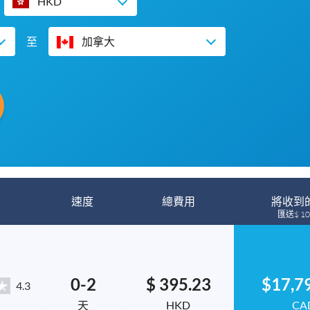
HKD
至
加拿大
速度
總費用
將收到
匯送$ 10
0-2
$ 395.23
$17,7
4.3
天
HKD
CA