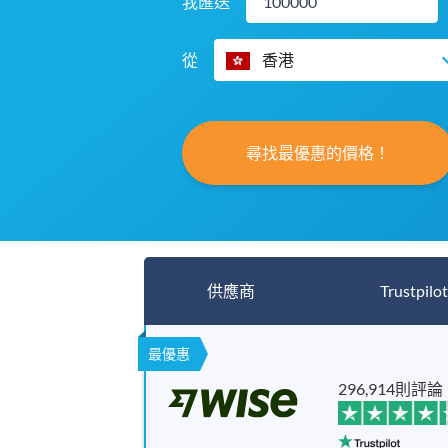
我匯送
從
香港
尋找最優惠的價格！
供應商
Trustpilot
最優惠
296,914則評論