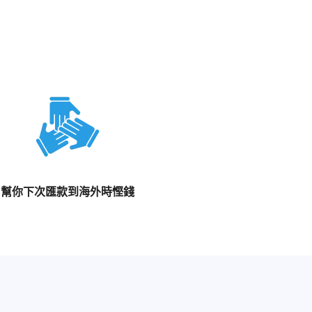
幫你下次匯款到海外時慳錢