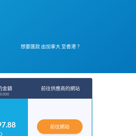
想要匯款 由加拿大 至香港？
的金額
前往供應商的網站
0,000
97.88
前往網站
D