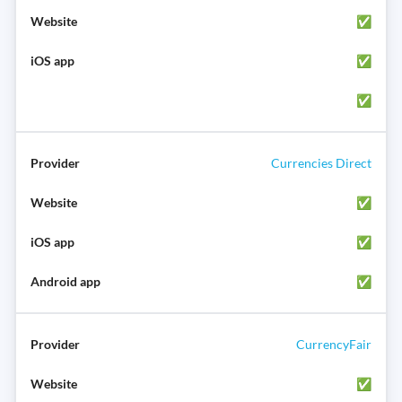
✅
✅
✅
Currencies Direct
✅
✅
✅
CurrencyFair
✅