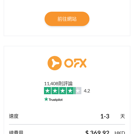
前往網站
11,408則評論
4.2
1-3
天
$ 369.92
HKD