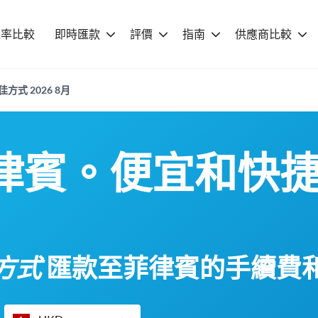
匯率比較
即時匯款
評價
指南
供應商比較
式 2026 8月
律賓。便宜和快
方式
匯款至菲律賓的手續費