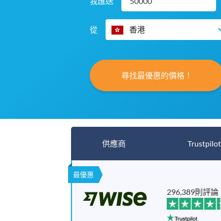
我匯送
從
香港
尋找最優惠的價格！
供應商
Trustpilot
最優惠
296,389則評論