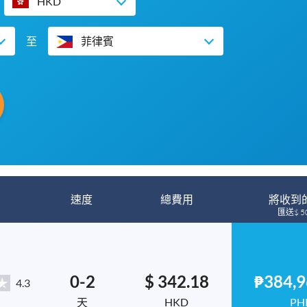
HKD
至
菲律賓
速度
總費用
將收到
匯送$ 50
0-2
$ 342.18
₱384,9
4.3
天
HKD
PH