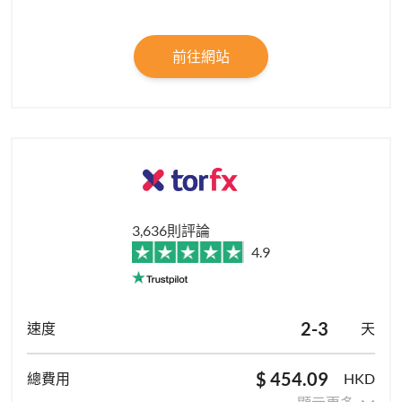
前往網站
3,636則評論
4.9
2-3
天
$ 454.09
HKD