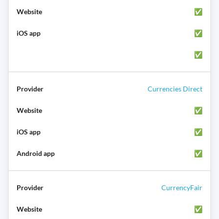
✅
✅
✅
Currencies Direct
✅
✅
✅
CurrencyFair
✅