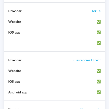
TorFX
✅
✅
✅
Currencies Direct
✅
✅
✅