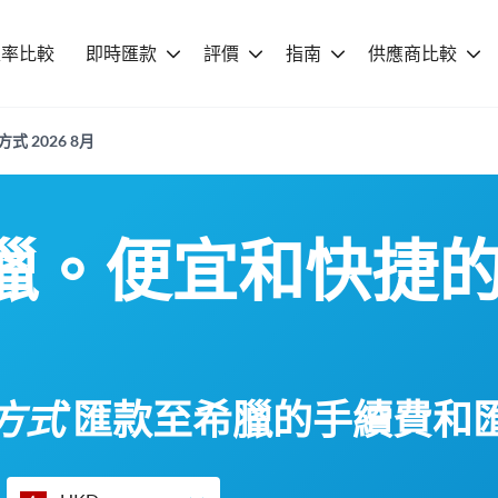
匯率比較
即時匯款
評價
指南
供應商比較
 2026 8月
臘。便宜和快捷
方式
匯款至希臘的手續費和