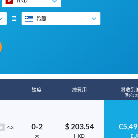
HKD
至
希臘
速度
總費用
將收到
匯送$ 50
0-2
$ 203.54
€5,49
4.3
天
HKD
EU