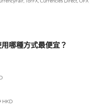
rrencyFair, TorFX, Currencies Direct, OFX
使用哪種方式最便宜？
KD
29 HKD