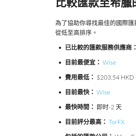
比較匯款至希臘
為了協助你尋找最佳的國際匯
從低至高排序。
已比較的匯款服務供應商
目前最便宜：
Wise
費用最低：
$203.54 HKD
目前最快：
Wise
最快時間：
即时-2 天
目前評分最高：
TorFX