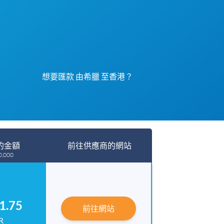
想要匯款 由希臘 至香港？
的金額
前往供應商的網站
,000
1.75
前往網站
R