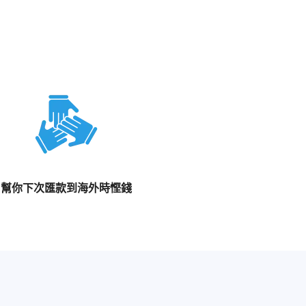
幫你下次匯款到海外時慳錢