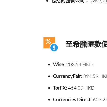
包括的匯款公司：
Wise, Cu
至希臘匯款
Wise
: 203.54 HKD
CurrencyFair
: 394.59 H
TorFX
: 454.09 HKD
Currencies Direct
: 607.