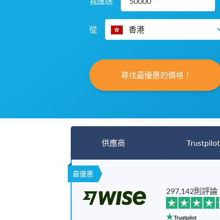
我匯送
從
香港
尋找最優惠的價格！
供應商
Trustpilot
最優惠
297,142則評論