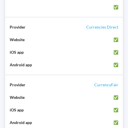
✅
Currencies Direct
✅
✅
✅
CurrencyFair
✅
✅
✅