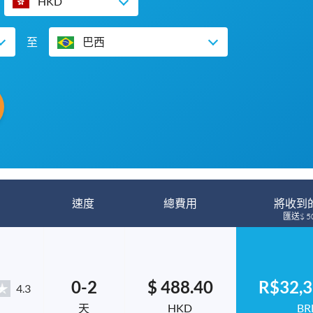
HKD
至
巴西
速度
總費用
將收到
匯送$ 50
0-2
$ 488.40
R$32,3
4.3
天
HKD
BR