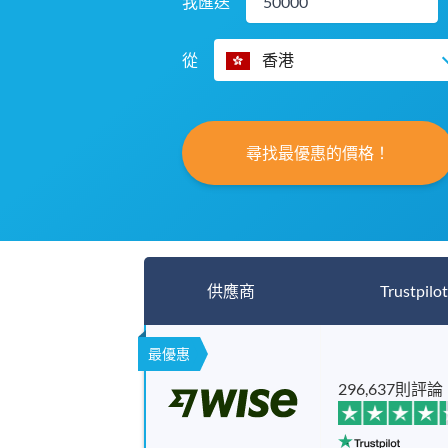
我匯送
從
香港
尋找最優惠的價格！
供應商
Trustpilot
最優惠
296,637則評論