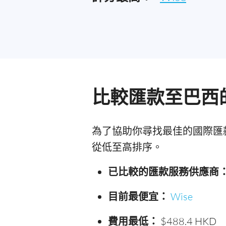
比較匯款至巴西
為了協助你尋找最佳的國際匯
從低至高排序。
已比較的匯款服務供應商
目前最便宜：
Wise
費用最低：
$488.4 HKD