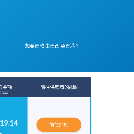
想要匯款 由巴西 至香港？
的金額
前往供應商的網站
,000
19.14
前往網站
L