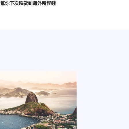
幫你下次匯款到海外時慳錢