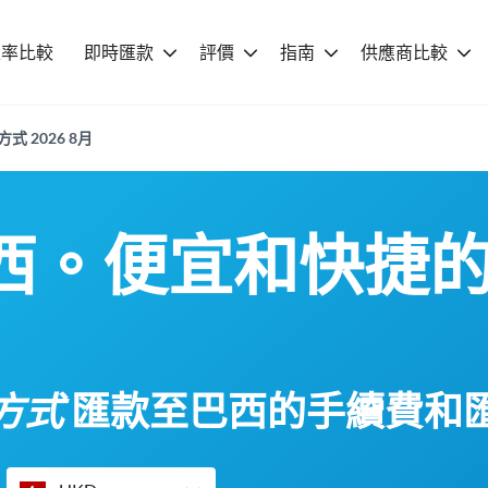
匯率比較
即時匯款
評價
指南
供應商比較
 2026 8月
西。便宜和快捷
方式
匯款至巴西的手續費和