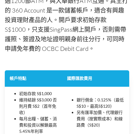
過1200部ATM，與大華銀行ATM互通。其主打
的 360 Account 是一款儲蓄帳戶，適合有興趣
投資理財產品的人。開戶要求初始存款
S$1000，只支援SingPass網上開戶，否則需帶
護照、簽證及地址證明親身前往分行，可同時
申請免年費的 OCBC Debit Card。
帳戶特點
國際匯款費用
初始存款 S$1,000
維持結餘 S$3,000 否
銀行佣金：0.125%（最低
則月費 S$2（首年免
S$10，最高S$120）
收）
另有匯率加價、代理銀行
每月出糧、儲蓄、消
費用（按實際成本）和線
費和投資以解鎖最高
路費（S$20）
5.45%年利率