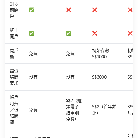
到埗
前開
✅
❌
❌
❌
戶
網上
✅
✅
❌
❌
開戶
開戶
初始存款
初始
免費
免費
費
S$1000
S$10
最低
結餘
沒有
沒有
S$3000
S$10
要求
帳戶
S$2（選
月費
擇電子
S$2（首年豁
S$5
／低
免費
結單則
免）
月豁
結餘
免費）
費
年費