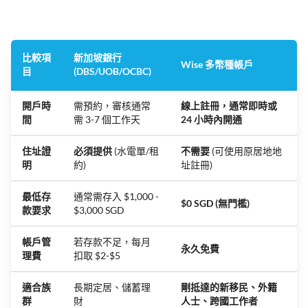
比較項
新加坡銀行
Wise 多幣種帳戶
目
(DBS/UOB/OCBC)
開戶時
需預約，審核通常
線上註冊，通常即時或
間
需 3-7 個工作天
24 小時內開通
住址證
必須提供
(水電單/租
不需要
(可使用原居地地
明
約)
址註冊)
最低存
通常需存入 $1,000 -
$0 SGD (無門檻)
款要求
$3,000 SGD
帳戶管
若存款不足，每月
永久免費
理費
扣取 $2-$5
適合族
長期定居、儲蓄理
剛抵達的新移民、外籍
群
財
人士、跨國工作者