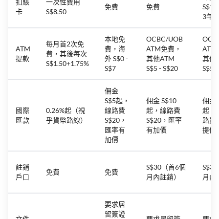
扣賬
一次性費用
免費
免費
S$1
卡
S$8.50
3年
本地免
OCBC/UOB
OCB
每月首2次免
ATM
費，海
ATM免費，
AT
費，其後每次
提款
外 S$0 -
其他ATM
其他
S$1.50+1.75%
S$7
S$5 - S$20
S$5 +
佣金
S$5起，
佣金 S$10
佣金 
國際
0.26%起（視
線路費
起，線路費
起，
匯款
乎貨幣路線）
S$20，
S$20，匯率
路費
匯率有
有加價
提價
加價
註銷
S$30（首6個
S$3
免費
免費
戶口
月內註銷）
月內
要求居
留簽證
文件
要求居留簽
要求