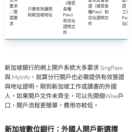
（接受
要求
證（接受各
證（
只需有效護照
各種
／簽
種Pass）和
工作
和新加坡地址
Pass）
證要
住址證明文
Pas
和住址
求
件
址證
證明文
件
新加坡銀行的網上開戶系統大多要求 SingPass
與 MyInfo，就算分行開戶也必需提供有效簽證
與地址證明。剛到新加坡工作或讀書的外國
人，如果開戶文件未齊全，可以先開個Wise戶
口，開戶流程更簡單，費用亦較低。
新加坡數位銀行：外國人開戶新選擇