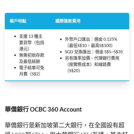
帳戶特點
國際匯款費用
支援 13 種主
外幣戶口匯出：佣金 0.125%
要貨幣（包括
（最低S$10，最高S$100）
港元）
SGD 兌換匯出：佣金 S$5–S$35
無需初始存款
另有匯率加價、代理銀行費用
及最低結餘
（按實際成本）和線路費
電子結單可免
（S$20）
月費（S$2）
華僑銀行 OCBC 360 Account
華僑銀行是新加坡第二大銀行，在全國設有超