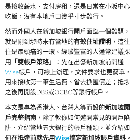
是接收薪水、支付房租，還是日常在小販中心
吃飯，沒有本地戶口幾乎寸步難行。
然而外國人在新加坡銀行開戶面臨一個難題，
就是剛到埗時未有當地的
有效住址證明
，這往
往是最頭痛的一環。經驗豐富的人通常建議採
用
「雙帳戶策略」
：先在出發新加坡前開通
Wise
帳戶，可線上辦理，文件要求也更簡單，
用來接收第一筆生活費、省去換匯價差；抵埗
之後再開設DBS或OCBC等銀行帳戶。
本文是專為香港人、台灣人等而設的
新加坡開
戶完整指南
，除了教你如何避開常見的開戶陷
阱、介紹當地五大銀行的帳戶種類，並介紹如
何
在抵達前就先用
Wise
搞定新加坡賬戶資料
。