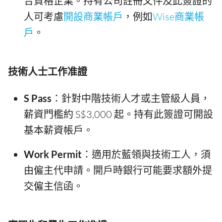
合資格企業。持有公司註冊文件及此簽證的
人可考慮
開設商業帳戶
，例如
Wise商業帳
戶
。
技術人士工作准證
S Pass
：針對中階技術人才或主管級人員，
薪資門檻約 S$3,000 起。持有此簽證可開設
基本薪資帳戶。
Work Permit
：適用於藍領與技術工人，須
由僱主代申請。開戶時銀行可能要求額外提
交僱主信函。