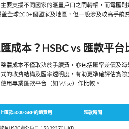
」主要支援不同國家的滙豐戶口之間轉帳，而電匯則
，覆蓋全球200+個國家及地區，但一般涉及較高手續
成本？HSBC vs 匯款平台
，整體成本不僅取決於手續費，亦包括匯率差價及海
方式的收費結構及匯率透明度，有助更準確評估實際
使用專業匯款平台（如 Wise）作比較。
上匯款5000 GBP的總費用
匯款時間
款至HSBC海外戶口：53,393.70 HKD