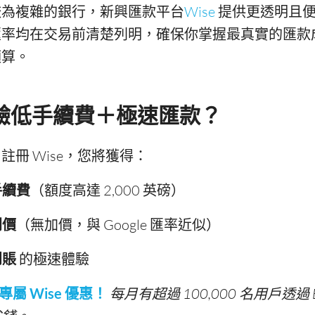
較為複雜的銀行，新興匯款平台
Wise
提供更透明且
匯率均在交易前清楚列明，確保你掌握最真實的匯款
預算。
體驗低手續費＋極速匯款？
註冊 Wise，您將獲得：
手續費
（額度高達 2,000 英磅）
間價
（無加價，與 Google 匯率近似）
到賬
的極速體驗
者專屬 Wise 優惠！
每月有超過 100,000 名用戶透過 E