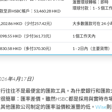
滙豐環球轉帳：即時
環球付款：1 - 5 個工
款至非HSBC帳戶：53,460.28 HKD
3,202.86 HKD（少付257.42元）
大多數匯款可在 24 
3098.55 HKD（少付361.73元）
1 個工作天內
3830.58 HKD（多付370.30元）
1 - 2日內（主要貨幣）
26年4月17日）
銀行往往不是最便宜的匯款工具。為什麼銀行和匯款
很簡單：匯率差價。雖然HSBC都是採用與實時市
但其他匯款公司制定的匯率溢價較滙豐的低。
Wise
則