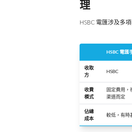
理
HSBC 電匯涉及
HSBC 電
收取
HSBC
方
收費
固定費用，
模式
渠道而定
佔總
較低，有時
成本