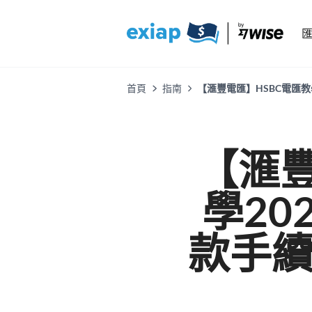
首頁
指南
【滙豐電匯】HSBC電匯
【滙豐
學20
款手