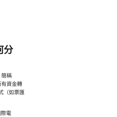
何分
r，簡稱
所有資金轉
式（如票匯
國際電