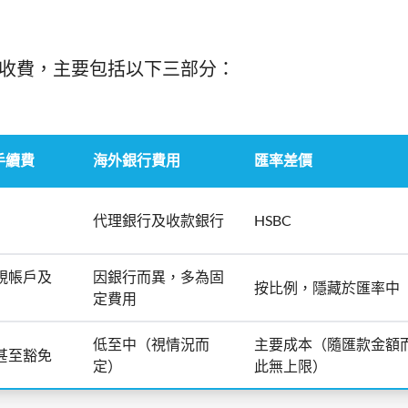
多項收費，主要包括以下三部分：
匯手續費
海外銀行費用
匯率差價
代理銀行及收款銀行
HSBC
視帳戶及
因銀行而異，多為固
按比例，隱藏於匯率中
定費用
低至中（視情況而
主要成本（隨匯款金額
甚至豁免
定）
此無上限）