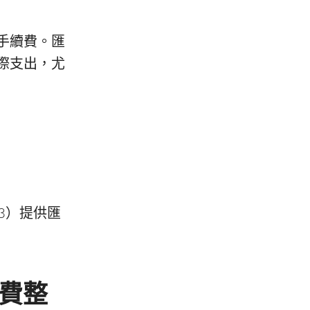
手續費。匯
際支出，尤
63）提供匯
收費整