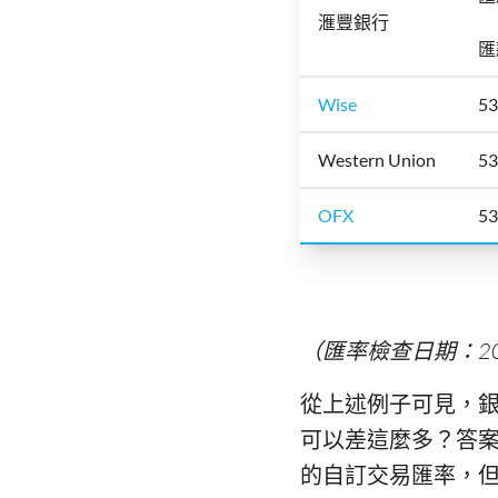
滙豐銀行
匯
Wise
5
Western Union
5
OFX
5
（匯率檢查日期：20
從上述例子可見，
可以差這麼多？答案
的自訂交易匯率，