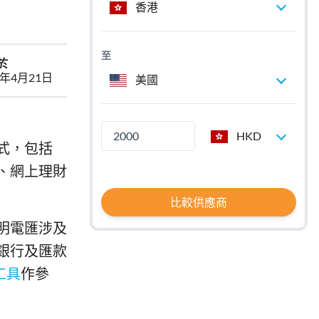
香港
至
於
6年4月21日
美國
HKD
式，包括
、網上理財
比較供應商
說明電匯涉及
銀行及匯款
較工具
作參