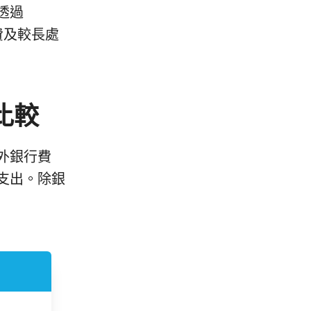
透過
費及較長處
比較
外銀行費
支出。除銀