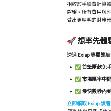
相較於手續費計算
體驗。所有費用與
做出更精明的財務
🚀 想率先
透過
Exiap 專屬連結
✅
首筆匯款免
✅
市場匯率中
✅
最快數秒內
立即領取 Exiap 讀