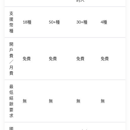
支
援
18種
50+種
30+種
4種
幣
種
開
戶
費
免費
免費
免費
免費
／
月
費
最
低
結
無
無
無
無
餘
要
求
國