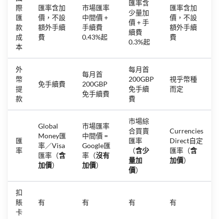
匯率含
際
匯率含加
市場匯率
匯率含加
少量加
匯
價，不設
中間價 +
價，不設
價 + 手
款
額外手續
手續費
額外手續
續費
成
費
0.43%起
費
0.3%起
本
外
每月首
每月首
幣
200GBP
視乎幣種
免手續費
200GBP
提
免手續
而定
免手續費
款
費
市場綜
Global
市場匯率
合買賣
Currencies
Money匯
中間價 =
匯
匯率
Direct自定
率／Visa
Google匯
率
（
含少
匯率（
含
匯率（
含
率（
沒有
量加
加價
）
加價
）
加價
）
價
）
扣
賬
有
有
有
有
卡