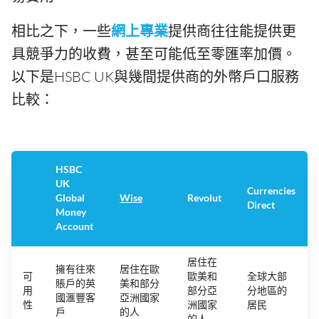
相比之下，一些
網上專業
提供商往往能提供更
具競爭力的收費，甚至可能低至零匯率加價。
以下是HSBC UK與幾間提供商的外幣戶口服務
比較：
HSBC
UK
Currencies
Global
Wise
Revolut
Direct
Money
Account
居住在
擁有往來
居住在歐
可
歐美和
全球大部
賬戶的英
美和部分
用
部分亞
分地區的
國滙豐客
亞洲國家
性
洲國家
居民
戶
的人
的人