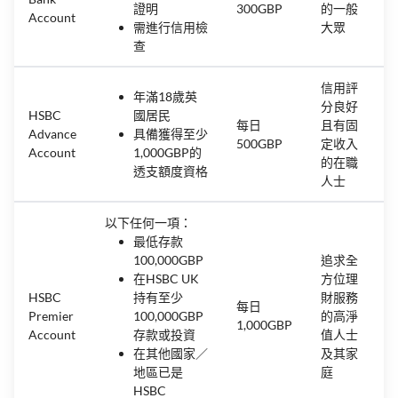
證明
300GBP
的一般
Account
需進行信用檢
大眾
查
信用評
年滿18歲英
分良好
HSBC
國居民
每日
且有固
Advance
具備獲得至少
500GBP
定收入
Account
1,000GBP的
的在職
透支額度資格
人士
以下任何一項：
最低存款
100,000GBP
追求全
在HSBC UK
方位理
HSBC
持有至少
財服務
每日
Premier
100,000GBP
的高淨
1,000GBP
Account
存款或投資
值人士
在其他國家／
及其家
地區已是
庭
HSBC