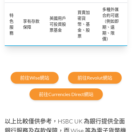
多種外匯
買賣加
特
合約可選
英國用戶
密貨
色
享有存款
（例如即
可投資股
幣、基
服
保障
期、遠
票基金
金、股
務
期、限
票
價）
前往Wise網站
前往Revolut網站
前往Currencies Direct網站
以上比較僅供參考，HSBC UK 為銀行提供全面
銀行服務及存款保障，而 Wise 等為電子貨幣機