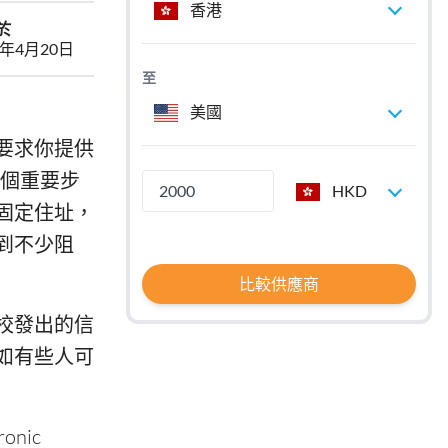
香港
於
6年4月20日
至
美國
要求你提供
的一個重要步
HKD
固定住址，
到不少阻
比較供應商
校發出的信
如有些人可
nic