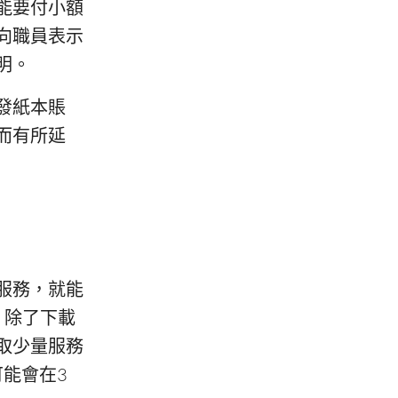
能要付小額
向職員表示
明。
發紙本賬
而有所延
服務，就能
。除了下載
取少量服務
可能會在3