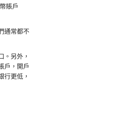
幣賬戶
們通常都不
口。另外，
賬戶，開戶
銀行更低，