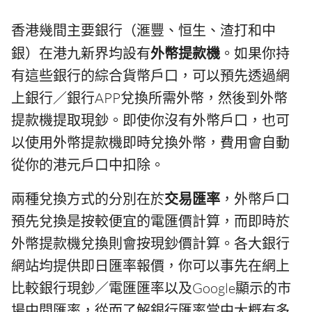
香港幾間主要銀行（滙豐、恒生、渣打和中
銀）在港九新界均設有
外幣提款機
。如果你持
有這些銀行的綜合貨幣戶口，可以預先透過網
上銀行／銀行APP兌換所需外幣，然後到外幣
提款機提取現鈔。即使你沒有外幣戶口，也可
以使用外幣提款機即時兌換外幣，費用會自動
從你的港元戶口中扣除。
兩種兌換方式的分別在於
交易匯率
，外幣戶口
預先兌換是按較便宜的電匯價計算，而即時於
外幣提款機兌換則會按現鈔價計算。各大銀行
網站均提供即日匯率報價，你可以事先在網上
比較銀行現鈔／電匯匯率以及Google顯示的市
場中間匯率，從而了解銀行匯率當中大概有多