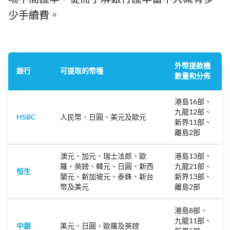
少手續費。
外幣提款機
銀行
可提取的幣種
數量和分佈
港島16部、
九龍12部、
HSBC
人民幣、日圓、美元及歐元
新界11部、
離島2部
澳元、加元、瑞士法郎、歐
港島13部、
羅、英鎊、韓元、日圓、新西
九龍21部、
恒生
蘭元、新加坡元、泰銖、新台
新界13部、
幣及美元
離島2部
港島8部、
九龍11部、
中銀
美元、日圓、歐羅及英鎊