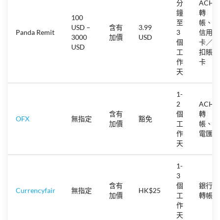
分
ACH
鐘
轉
100
至
帳、
USD –
含有
3.99
Panda Remit
3
信用
3000
加價
USD
個
卡／
USD
工
扣賬
作
卡
天
1-
2
ACH
含有
個
轉
OFX
無指定
豁免
加價
工
帳、
作
電匯
天
1-
3
含有
個
銀行
Currencyfair
無指定
HK$25
加價
工
轉帳
作
天