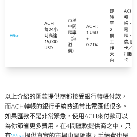
即
ACH
時
轉
市場
ACH：
至
帳、
中間
ACH：
每24小
2
電
匯率
1 USD
Wise
時高達
個
匯、
（無
+
15,000
工
信用
溢
0.71%
USD
作
卡／
價）
天
扣賬
內
卡
以上介紹的匯款提供商都接受銀行轉帳付款，
而ACH轉帳的銀行手續費通常比電匯低很多。
如果匯款不是非常緊急，使用ACH來付款可以
為你節省更多費用。在4間匯款提供商之中，只
有
Wise
提供真實的市場中間匯率，手續費也是