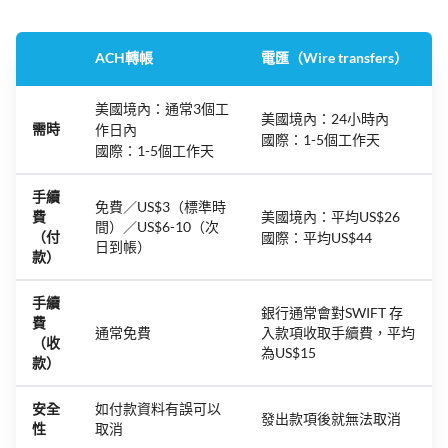
ACH轉帳
電匯（Wire transfers）
美國境內：通常3個工
美國境內：24小時內
需時
作日內
國際：1-5個工作天
國際：1-5個工作天
手續
免費／US$3（標準時
費
美國境內：平均US$26
間）／US$6-10（次
（付
國際：平均US$44
日到帳）
款）
手續
銀行通常會對SWIFT 存
費
通常免費
入款項收取手續費，平均
（收
為US$15
款）
安全
如付款資料有誤可以
發出款項後就無法取消
性
取消