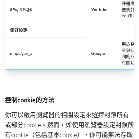
註冊唯一
iU5q-!O9@$
Youtube
便統計用
YouTu
偏好設定
用於整合
並儲存用
maps/gen_#
Google
圖的互動
有關功能
控制cookie的方法
你可以啟用瀏覽器的相關設定來選擇封鎖所有
或部分cookie。然而，如使用瀏覽器設定封鎖所
有cookie（包括基本cookie），你可能無法存取