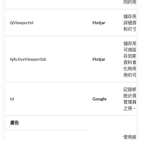
同的用戶
儲存用戶
hjViewportId
Hotjar
詳細資料
和尺寸。
儲存用戶
可視區域
存到期時
hjActiveViewportIds
Hotjar
資料會在
化時用以
用的可視
記錄網站
統計資料
td
Google
管理員進
之用。
廣告
使用嵌入式