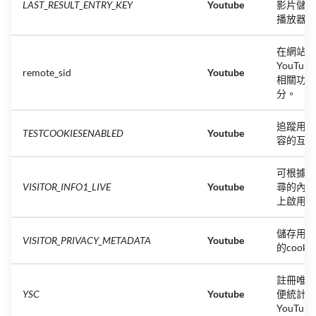
LAST_RESULT_ENTRY_KEY
Youtube
影片儲存
播放器
在網站上
YouTu
remote_sid
Youtube
相關功能
分。
追蹤用戶
TESTCOOKIESENABLED
Youtube
容的互動
可根據過
VISITOR_INFO1_LIVE
Youtube
尋的內容在
上啟用個
儲存用戶
VISITOR_PRIVACY_METADATA
Youtube
的cook
註冊唯一
YSC
Youtube
便統計用
YouTu