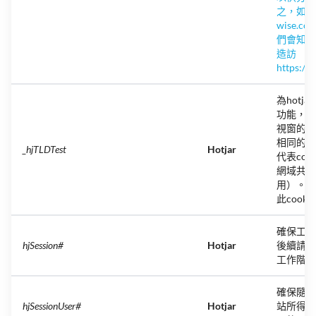
之，如果
wise.
們會知道
造訪
https://
為hotj
功能，確
視窗的後
相同的工
_hjTLDTest
Hotjar
代表coo
網域共享
用）。檢
此cook
確保工作
hjSession
#
Hotjar
後續請求
工作階段
確保隨後
hjSessionUser
#
Hotjar
站所得的