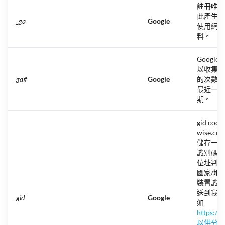
註冊唯一
此產生有
_ga
Google
使用網站
料。
Google A
以收集用
ga
#
Google
的次數，
最近一次
期。
gid coo
wise.
儲存一個
識別碼，
位址判斷
國家/地
裝置識別
送到我們
gid
Google
如
https://
以供分析