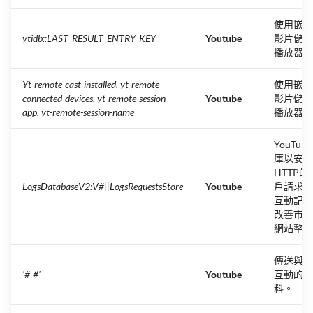
使用嵌入式
ytidb::LAST_RESULT_ENTRY_KEY
Youtube
影片儲存
播放器
Yt-remote-cast-installed, yt-remote-
使用嵌入式
connected-devices, yt-remote-session-
Youtube
影片儲存
app, yt-remote-session-name
播放器偏
YouTu
庫以安全
HTTP
LogsDatabaseV2:V#||LogsRequestsStore
Youtube
戶請求及
互動記錄
改善市場
網站整體
傳送與Yo
'#-#'
Youtube
互動的相
料。