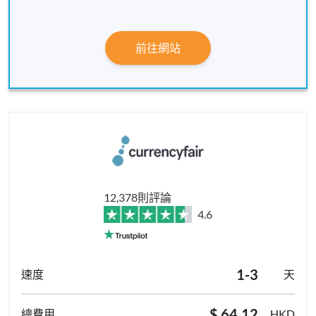
前往網站
12,378則評論
4.6
1-3
天
$ 64.12
HKD