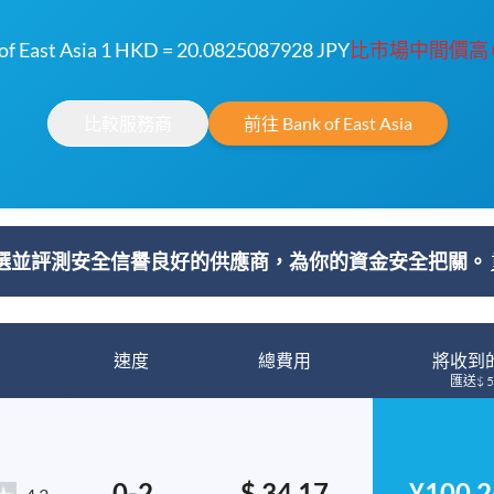
of East Asia 1 HKD = 20.0825087928 JPY
比市場中間價高 0
比較服務商
前往 Bank of East Asia
選並評測安全信譽良好的供應商，為你的資金安全把關。
速度
總費用
將收到
匯送$ 5
0-2
$ 34.17
¥100,2