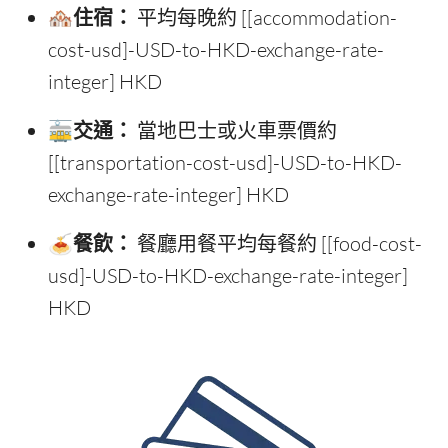
🏘️住宿：
平均每晚約 [[accommodation-
cost-usd]-USD-to-HKD-exchange-rate-
integer] HKD
🚋交通：
當地巴士或火車票價約
[[transportation-cost-usd]-USD-to-HKD-
exchange-rate-integer] HKD
🍝餐飲：
餐廳用餐平均每餐約 [[food-cost-
usd]-USD-to-HKD-exchange-rate-integer]
HKD