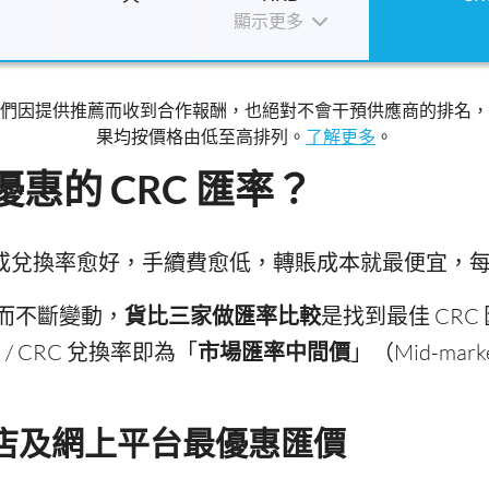
顯示更多
們因提供推薦而收到合作報酬，也絕對不會干預供應商的排名，
果均按價格由低至高排列。
了解更多
。
惠的 CRC 匯率？
，匯價或兌換率愈好，手續費愈低，轉賬成本就最便宜
而不斷變動，
貨比三家做匯率比較
是找到最佳 CR
/ CRC 兌換率即為「
市場匯率中間價
」（Mid-mark
換店及網上平台最優惠匯價