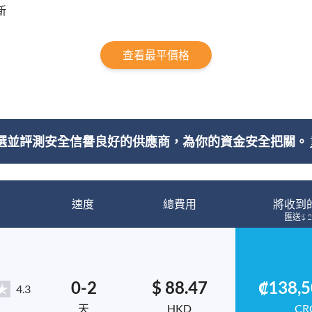
新
查看最平價格
選並評測安全信譽良好的供應商，為你的資金安全把關。
速度
總費用
將收到
匯送$ 2
0-2
$ 88.47
₡138,5
4.3
天
HKD
CR