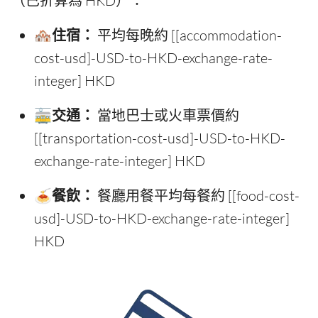
（已折算為 HKD）：
🏘️住宿：
平均每晚約 [[accommodation-
cost-usd]-USD-to-HKD-exchange-rate-
integer] HKD
🚋交通：
當地巴士或火車票價約
[[transportation-cost-usd]-USD-to-HKD-
exchange-rate-integer] HKD
🍝餐飲：
餐廳用餐平均每餐約 [[food-cost-
usd]-USD-to-HKD-exchange-rate-integer]
HKD