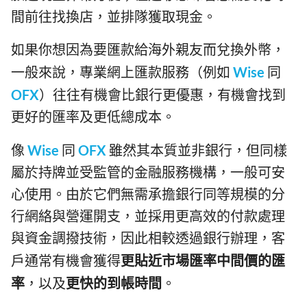
間前往找換店，並排隊獲取現金。
如果你想因為要匯款給海外親友而兌換外幣，
一般來說，專業網上匯款服務（例如
Wise
同
OFX
）往往有機會比銀行更優惠，有機會找到
更好的匯率及更低總成本。
像
Wise
同
OFX
雖然其本質並非銀行，但同樣
屬於持牌並受監管的金融服務機構，一般可安
心使用。由於它們無需承擔銀行同等規模的分
行網絡與營運開支，並採用更高效的付款處理
與資金調撥技術，因此相較透過銀行辦理，客
戶通常有機會獲得
更貼近市場匯率中間價的匯
率
，以及
更快的到帳時間
。