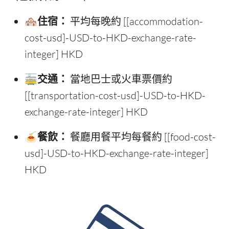
🏘️住宿：
平均每晚約 [[accommodation-
cost-usd]-USD-to-HKD-exchange-rate-
integer] HKD
🚋交通：
當地巴士或火車票價約
[[transportation-cost-usd]-USD-to-HKD-
exchange-rate-integer] HKD
🍝餐飲：
餐廳用餐平均每餐約 [[food-cost-
usd]-USD-to-HKD-exchange-rate-integer]
HKD