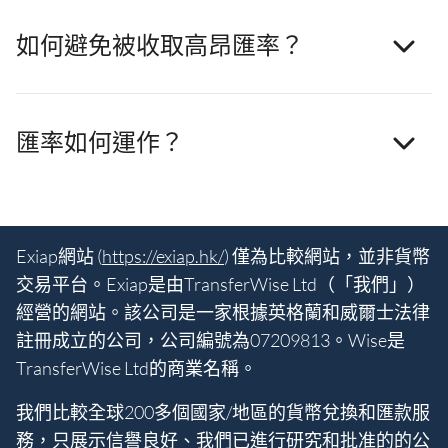
如何避免被收取高昂匯率？
匯率如何運作？
Exiap網站 (
https://exiap.hk/
) 僅為比較網站，並非貨幣
交易平台。Exiap是由TransferWise Ltd（「我們」）
經營的網站。該公司是一家根據英格蘭和威爾士法律
註冊成立的公司，公司編號為07209813。Wise是
TransferWise Ltd的商業名稱。
我們比較全球200多個國家/地區的貨幣兌換和匯款服
務，只展示信譽良好、我們已進行研究和批准的的公