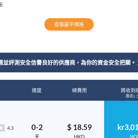
新
查看最平價格
選並評測安全信譽良好的供應商，為你的資金安全把關。
速度
總費用
將收到
匯送$ 2
0-2
$ 18.59
kr3,0
4.3
天
HKD
NO