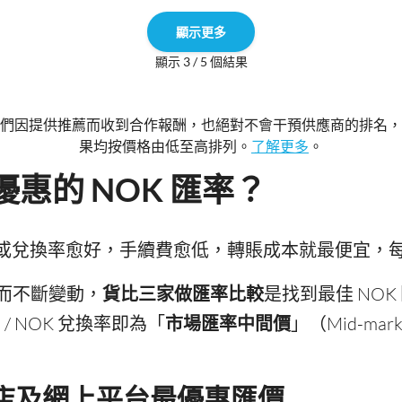
顯示更多
顯示 3 / 5 個結果
們因提供推薦而收到合作報酬，也絕對不會干預供應商的排名，
果均按價格由低至高排列。
了解更多
。
惠的 NOK 匯率？
，匯價或兌換率愈好，手續費愈低，轉賬成本就最便宜
而不斷變動，
貨比三家做匯率比較
是找到最佳 NO
/ NOK 兌換率即為「
市場匯率中間價
」（Mid-mark
換店及網上平台最優惠匯價