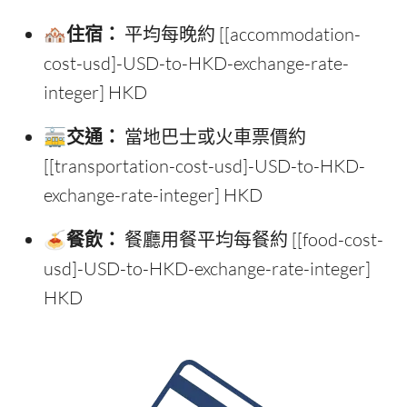
🏘️住宿：
平均每晚約 [[accommodation-
cost-usd]-USD-to-HKD-exchange-rate-
integer] HKD
🚋交通：
當地巴士或火車票價約
[[transportation-cost-usd]-USD-to-HKD-
exchange-rate-integer] HKD
🍝餐飲：
餐廳用餐平均每餐約 [[food-cost-
usd]-USD-to-HKD-exchange-rate-integer]
HKD