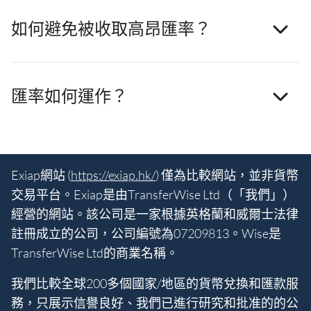
如何避免被收取高昂匯率？
匯率如何運作？
Exiap網站 (
https://exiap.hk/
) 僅為比較網站，並非貨幣
交易平台。Exiap是由TransferWise Ltd（「我們」）
經營的網站。該公司是一家根據英格蘭和威爾士法律
註冊成立的公司，公司編號為07209813。Wise是
TransferWise Ltd的商業名稱。
我們比較全球200多個國家/地區的貨幣兌換和匯款服
務，只展示信譽良好、我們已進行研究和批准的的公