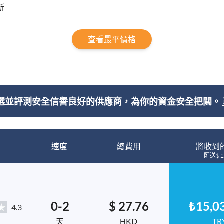
新
查看最平價格
選並評測安全信譽良好的供應商，為你的資金安全把關。
速度
總費用
將收到
匯送$ 2
0-2
$ 27.76
₺15,0
4.3
天
HKD
TR