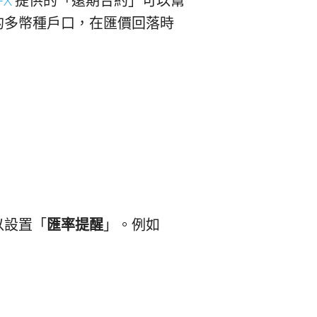
FX
提供的「遠期合約」可以幫
的多幣種戶口，在匯價回落時
以設置「
匯率提醒
」。例如