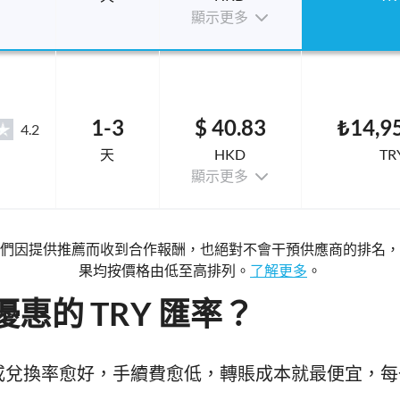
顯示更多
1-3
$ 40.83
₺14,9
4.2
天
HKD
TR
顯示更多
們因提供推薦而收到合作報酬，也絕對不會干預供應商的排名，
果均按價格由低至高排列。
了解更多
。
惠的 TRY 匯率？
，匯價或兌換率愈好，手續費愈低，轉賬成本就最便宜，