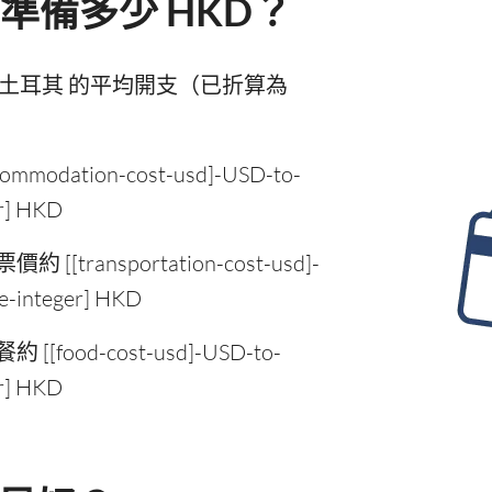
準備多少 HKD？
土耳其 的平均開支（已折算為
modation-cost-usd]-USD-to-
r] HKD
[transportation-cost-usd]-
e-integer] HKD
food-cost-usd]-USD-to-
r] HKD