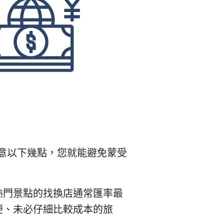
意以下幾點，您就能避免蒙受
熱門景點的找換店通常匯率最
便、未必仔細比較成本的旅