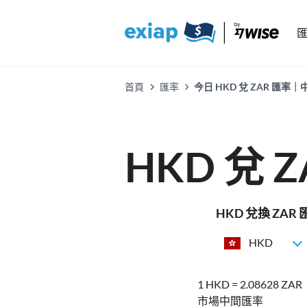
首頁
匯率
今日 HKD 兌 ZAR 
HKD 兌 
HKD 兌換 ZA
HKD
1 HKD = 2.08628 ZAR
市場中間匯率