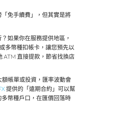
榜「免手續費」，但其實是將
行？如果你在服務提供地區，
或多幣種扣帳卡，讓您預先以
地 ATM 直接提款，節省找換店
付大額帳單或投資，匯率波動會
FX
提供的「遠期合約」可以幫
的多幣種戶口，在匯價回落時