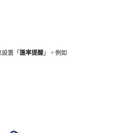
以設置「
匯率提醒
」。例如