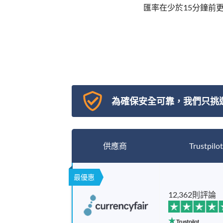
匯率在少於15分鐘前
為確保安全可靠，我們只挑
供應商
Trustpilot
最優惠
12,362則評論