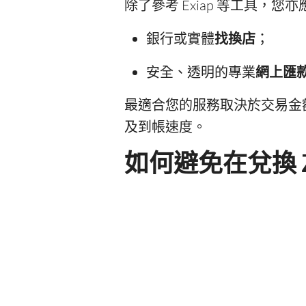
除了參考 Exiap 等工具，
銀行或實體
找換店
；
安全、透明的專業
網上匯
最適合您的服務取決於交易金
及到帳速度。
如何避免在兌換 