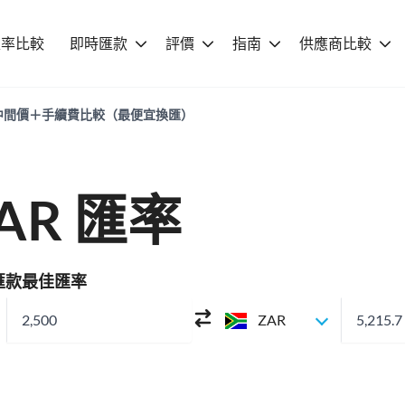
匯率比較
即時匯款
評價
指南
供應商比較
匯率｜中間價＋手續費比較（最便宜換匯）
ZAR 匯率
R 匯款最佳匯率
ZAR