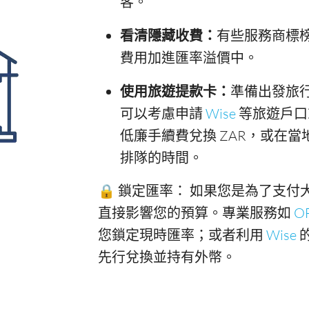
客。
看清隱藏收費：
有些服務商標
費用加進匯率溢價中。
使用旅遊提款卡：
準備出發旅
可以考慮申請
Wise
等旅遊戶口
低廉手續費兌換 ZAR，或在當
排隊的時間。
🔒 鎖定匯率： 如果您是為了支
直接影響您的預算。專業服務如
O
您鎖定現時匯率；或者利用
Wise
先行兌換並持有外幣。