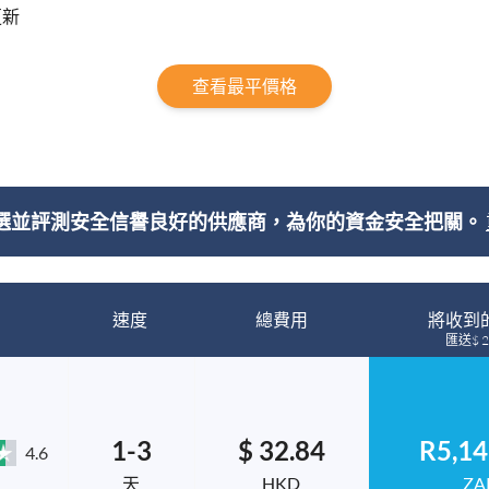
更新
查看最平價格
選並評測安全信譽良好的供應商，為你的資金安全把關。
速度
總費用
將收到
匯送$ 2
1-3
$ 32.84
R5,14
4.6
天
HKD
ZA