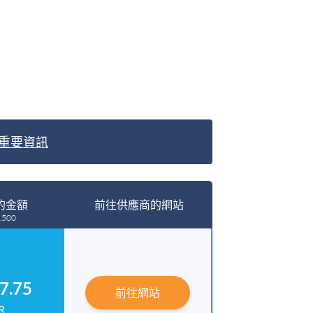
重要資訊
的金額
前往供應商的網站
,500
7.75
前往網站
R