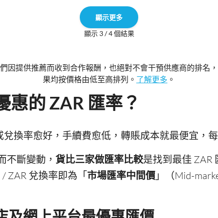
顯示更多
顯示 3 / 4 個結果
們因提供推薦而收到合作報酬，也絕對不會干預供應商的排名，
果均按價格由低至高排列。
了解更多
。
惠的 ZAR 匯率？
，匯價或兌換率愈好，手續費愈低，轉賬成本就最便宜，
而不斷變動，
貨比三家做匯率比較
是找到最佳 ZA
/ ZAR 兌換率即為「
市場匯率中間價
」（Mid-marke
換店及網上平台最優惠匯價