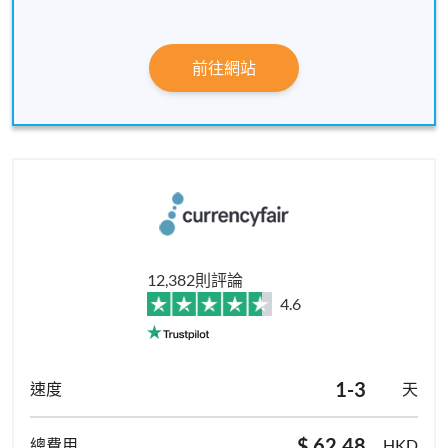
前往網站
12,382則評論
4.6
1-3
天
$ 62.48
HKD