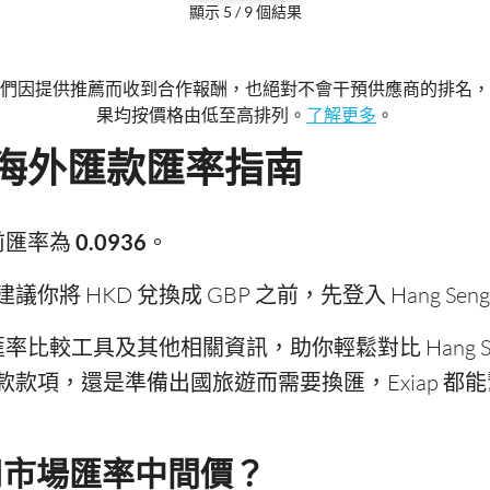
顯示 5 / 9 個結果
們因提供推薦而收到合作報酬，也絕對不會干預供應商的排名，
果均按價格由低至高排列。
了解更多
。
GBP 海外匯款匯率指南
 目前匯率為
0.0936
。
 HKD 兌換成 GBP 之前，先登入 Hang Seng
時匯率比較工具及其他相關資訊，助你輕鬆對比 Hang 
款項，還是準備出國旅遊而需要換匯，Exiap 都
否採用市場匯率中間價？