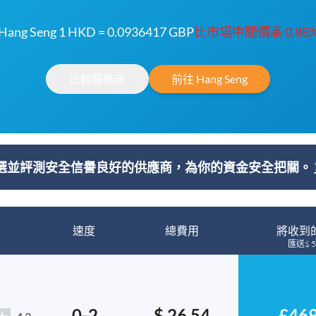
Hang Seng 1 HKD = 0.0936417 GBP
比市場中間價高 0.88
比較服務商
前往 Hang Seng
選並評測安全信譽良好的供應商，為你的資金安全把關。
速度
總費用
將收到
匯送$ 5
0-2
$ 26.54
£469