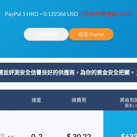
PayPal 1 HKD = 0.122366 USD
比市場中間價高 4.02%
比較服務商
前往 PayPal
選並評測安全信譽良好的供應商，為你的資金安全把關。
速度
總費用
將收到
匯送$ 5
0-2
$ 30.22
$633