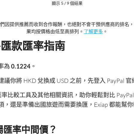
顯示 5 / 9 個結果
們因提供推薦而收到合作報酬，也絕對不會干預供應商的排名，
果均按價格由低至高排列。
了解更多
。
 海外匯款匯率指南
匯率為
0.1224
。
將 HKD 兌換成 USD 之前，先登入 PayPal 官
時匯率比較工具及其他相關資訊，助你輕鬆對比 PayP
，還是準備出國旅遊而需要換匯，Exiap 都能幫
市場匯率中間價？