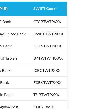
名稱
SWIFT Code*
C Bank
CTCBTWTPXXX
ay United Bank
UWCBTWTPXXX
N Bank
ESUNTWTPXXX
 of Taiwan
BKTWTWTPXXX
a Bank
ICBCTWTPXXX
t Bank
FCBKTWTPXXX
hin Bank
TSIBTWTPXXX
ghwa Post
CHPYTWTP