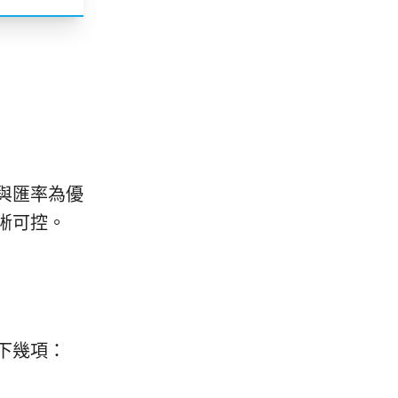
與匯率為優
晰可控。
下幾項：