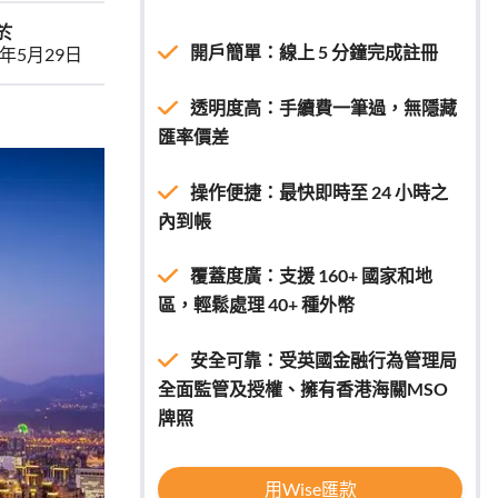
於
開戶簡單：線上 5 分鐘完成註冊
6年5月29日
透明度高：手續費一筆過，無隱藏
匯率價差
操作便捷：最快即時至 24 小時之
內到帳
覆蓋度廣：支援 160+ 國家和地
區，輕鬆處理 40+ 種外幣
安全可靠：受英國金融行為管理局
全面監管及授權、擁有香港海關MSO
牌照
用Wise匯款