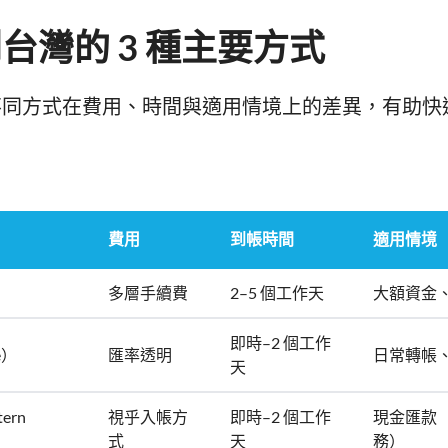
台灣的 3 種主要方式
不同方式在費用、時間與適用情境上的差異，有助快
費用
到帳時間
適用情境
多層手續費
2–5 個工作天
大額資金
即時–2 個工作
e）
匯率透明
日常轉帳
天
ern
視乎入帳方
即時–2 個工作
現金匯款
式
天
務）