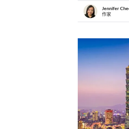
Jennifer Ch
作家