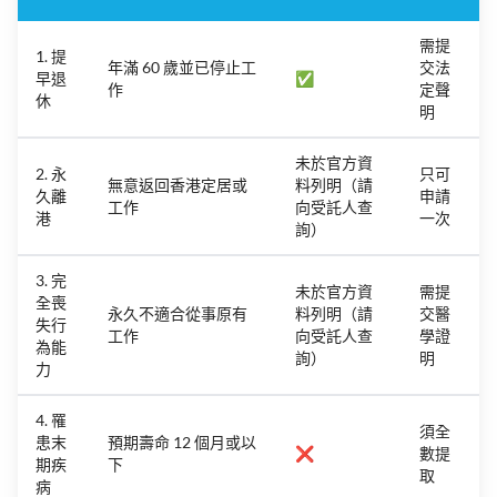
需提
1. 提
年滿 60 歲並已停止工
交法
早退
✅
作
定聲
休
明
未於官方資
2. 永
只可
無意返回香港定居或
料列明（請
久離
申請
工作
向受託人查
港
一次
詢）
3. 完
未於官方資
需提
全喪
永久不適合從事原有
料列明（請
交醫
失行
工作
向受託人查
學證
為能
詢）
明
力
4. 罹
須全
患末
預期壽命 12 個月或以
❌
數提
期疾
下
取
病