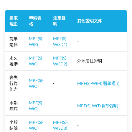
提取
申索表
法定聲
其他證明文件
理由
格
明
提早
MPF(S)-
MPF(S)-
-
退休
W(R)
W(SD1)
永久
MPF(S)-
MPF(S)-
外地居住證明
離港
W(O)
W(SD2)
喪失
MPF(S)-
行為
-
MPF(S)-W(M) 醫學證明
W(O)
能力
末期
MPF(S)-
-
MPF(S)-W(T) 醫學證明
疾病
W(O)
小額
MPF(S)-
MPF(S)-
-
結餘
W(O)
W(SD3)