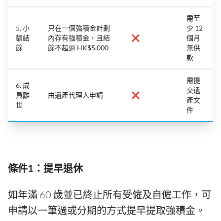
需至
5. 小
只在一個強積金計劃
少 12
額結
內存有強積金，且結
❌
個月
餘
餘不超過 HK$5,000
無供
款
需提
6. 成
交遺
員離
由遺產代理人申請
❌
產文
世
件
條件1：提早退休
如年滿 60 歲並已終止所有受僱及自僱工作，可
申請以一筆過或分期的方式提早提取強積金。