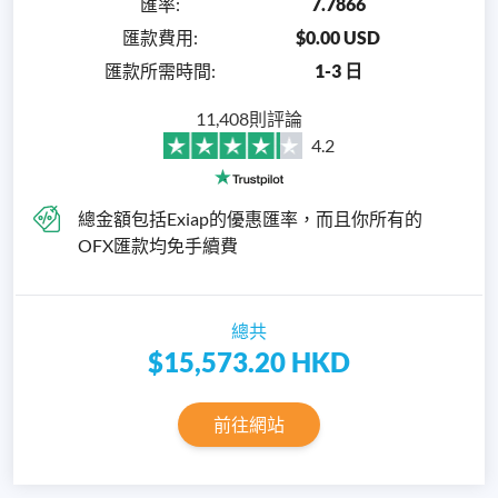
匯率
:
7.7866
匯款費用
:
$0.00 USD
匯款所需時間
:
1-3 日
11,408則評論
4.2
總金額包括Exiap的優惠匯率，而且你所有的
OFX匯款均免手續費
總共
$15,573.20
HKD
前往網站