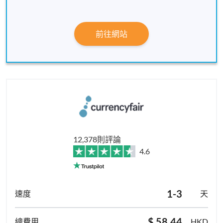
前往網站
12,378則評論
4.6
1-3
天
$ 58.44
HKD