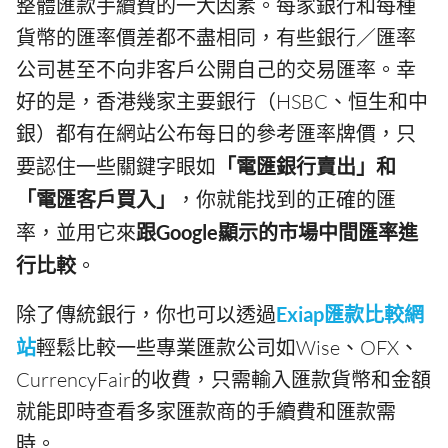
整體匯款手續費的一大因素。每家銀行和每種
貨幣的匯率價差都不盡相同，有些銀行／匯率
公司甚至不向非客戶公開自己的交易匯率。幸
好的是，香港幾家主要銀行（HSBC、恒生和中
銀）都有在網站公布每日的參考匯率牌價，只
要認住一些關鍵字眼如
「電匯銀行賣出」和
「電匯客戶買入」
，你就能找到的正確的匯
率，並用它來
跟Google顯示的市場中間匯率進
行比較
。
除了傳統銀行，你也可以透過
Exiap匯款比較網
站
輕鬆比較一些專業匯款公司如Wise、OFX、
CurrencyFair的收費，只需輸入匯款貨幣和金額
就能即時查看多家匯款商的手續費和匯款需
時。