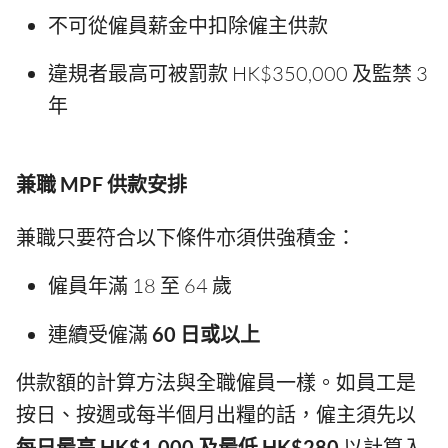
不可從僱員薪金中扣除僱主供款
違規者最高可被罰款 HK$350,000 及監禁 3
年
兼職 MPF 供款安排
兼職只要符合以下條件亦須供強積金：
僱員年滿 18 至 64 歲
連續受僱滿
60 日或以上
供款額的計算方法與全職僱員一樣。如員工是
按日、按週或每半個月出糧的話，僱主須先以
每日最高 HK$1,000 及最低 HK$280
以計算入