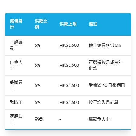
僱傭身
供款比
供款上限
備註
份
例
一般僱
5%
HK$1,500
僱主僱員各供 5%
員
自僱人
可選擇按月或按年
5%
HK$1,500
士
供款
兼職員
5%
HK$1,500
受僱滿 60 日後適用
工
臨時工
5%
HK$1,500
按平均入息計算
家庭傭
豁免
-
屬豁免人士
工