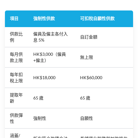
項目
強制性供款
可扣稅自願性供款
供款比
僱員及僱主各付入
自訂金額
例
息 5%
每月供
HK$3,000（僱員
無上限
款上限
+僱主）
每年扣
HK$18,000
HK$60,000
稅上限
提取年
65 歲
65 歲
齡
供款彈
強制性
自願性
性
涵蓋/