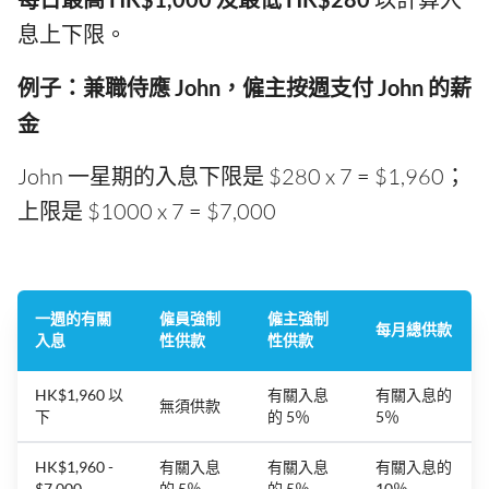
息上下限。
例子：兼職侍應 John，僱主按週支付 John 的薪
金
John 一星期的入息下限是 $280 x 7 = $1,960；
上限是 $1000 x 7 = $7,000
一週的有關
僱員強制
僱主強制
每月總供款
入息
性供款
性供款
HK$1,960 以
有關入息
有關入息的
無須供款
下
的 5％
5％
HK$1,960 -
有關入息
有關入息
有關入息的
$7,000
的 5％
的 5％
10％