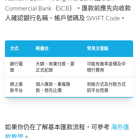
Commercial Bank（SCB）。匯款前應先向收款
人確認銀行名稱、帳戶號碼及 SWIFT Code。
方式
較適合
常見注意點
銀行電
大額、商業付款、要
可能有匯率差價及中
匯
正式紀錄
間行費用
網上匯
個人匯款、重複匯
到賬方式及付款方式
款平台
款、想先比價
因平台而異
如果你仍在了解基本匯款流程，可參考
海外匯
款教學
。