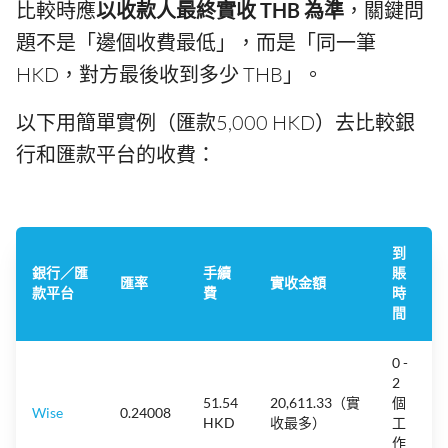
比較時應
以收款人最終實收 THB 為準
，關鍵問
題不是「邊個收費最低」，而是「同一筆
HKD，對方最後收到多少 THB」。
以下用簡單實例（匯款5,000 HKD）去比較銀
行和匯款平台的收費：
到
銀行／匯
手續
賬
匯率
實收金額
款平台
費
時
間
0 -
2
51.54
20,611.33（實
個
Wise
0.24008
HKD
收最多）
工
作