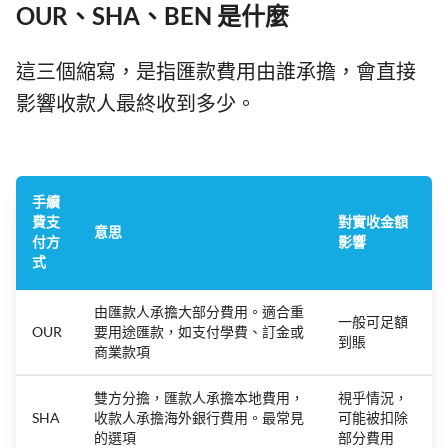
OUR、SHA、BEN 是什麼
這三個縮寫，是指匯款費用由誰承擔，會直接
影響收款人最終收到多少。
手續
費支
對實收金額
意思
付方
影響
式
由匯款人承擔大部分費用。適合重
一般可足額
OUR
要用途匯款，如支付學費、訂金或
到賬
商業款項
雙方分擔，匯款人承擔本地費用，
視乎情況，
SHA
收款人承擔海外銀行費用。最常見
可能被扣除
的選項
部分費用