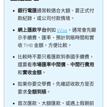
銀行電匯
通常較適合大額、要正式付
款紀錄，或公司付款情境。
網上匯款平台
例如
Wise
，通常會先顯
示手續費、匯率、預計到賬時間和實
收 THB 金額，方便比較。
比較時不要只看匯款到泰國手續費，
還要看
市場匯率中間價
、
中間行費用
和
實收金額
。
如果你要交學費，先確認收款方是否
要求
全額到賬
。
首次匯款、大額匯款，或遇上假期前