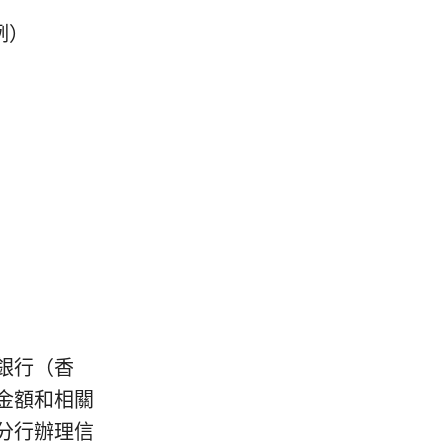
例）
銀行（香
金額和相關
分行辦理信