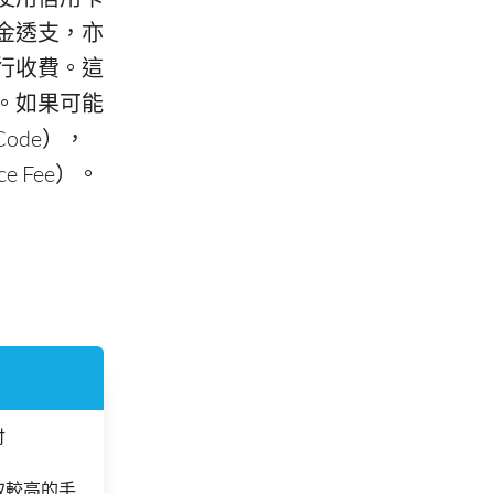
金透支，亦
行收費。這
。如果可能
Code），
 Fee）。
付
取較高的手