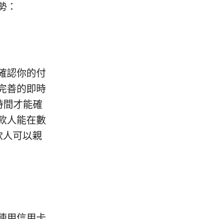
勢：
確認你的付
完善的即時
時間才能確
款人能在數
收款人可以親
使用信用卡