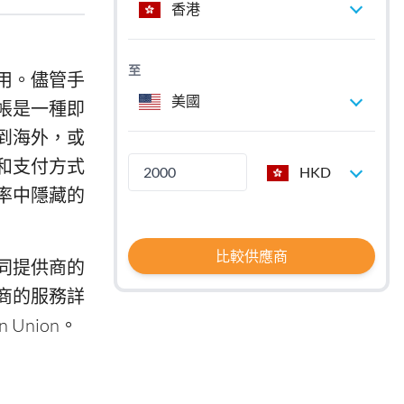
香港
至
用。儘管手
美國
帳是一種即
到海外，或
和支付方式
HKD
率中隱藏的
比較供應商
同提供商的
商的服務詳
n Union。