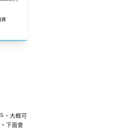
續費
戶，大概可
同。下面會