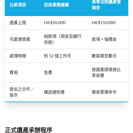
高等法院遺產管
比較項目
民政事務總署
理官
遺產上限
HK$50,000
HK$150,000
純款項（現金及銀行
可處理資產
款項 + 強積金
存款）
處理時間
約 12 個工作天
數星期至數月
按遺產總值按比
費用
免費
率收費
發出之文件／
確認通知書
簡易管理命令
指令
正式遺產承辦程序