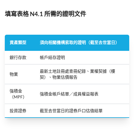
填寫表格 N4.1 所需的證明文件
資產類型
須向相關機構索取的證明（截至去世當日）
銀行存款
帳戶結存證明
最新土地註冊處查冊紀錄、業權契據（樓
物業
契）、物業估價報告
強積金
強積金帳戶結單／成員權益報表
（MPF）
投資證券
截至去世當日的證券戶口估值結單