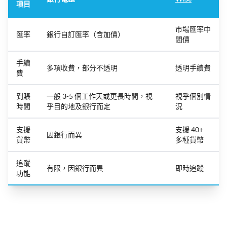
項目
市場匯率中
匯率
銀行自訂匯率（含加價）
間價
手續
多項收費，部分不透明
透明手續費
費
到賬
一般 3-5 個工作天或更長時間，視
視乎個別情
時間
乎目的地及銀行而定
況
支援
支援 40+
因銀行而異
貨幣
多種貨幣
追蹤
有限，因銀行而異
即時追蹤
功能