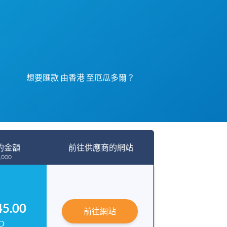
想要匯款 由香港 至厄瓜多爾？
的金額
前往供應商的網站
,000
45.00
前往網站
D