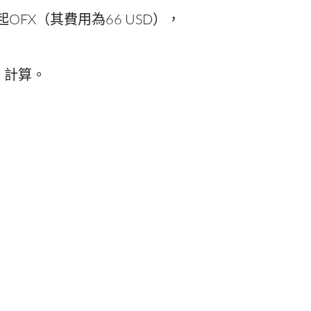
比起OFX（其費用為66 USD），
）計算。