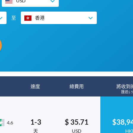
USD
至
香港
速度
總費用
將收到
匯送$ 5
1-3
$ 35.71
$38,9
4.6
天
USD
HK