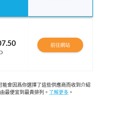
07.50
前往網站
D
可能會因爲你選擇了這些供應商而收到介紹
由最便宜到最貴排列。
了解更多
。