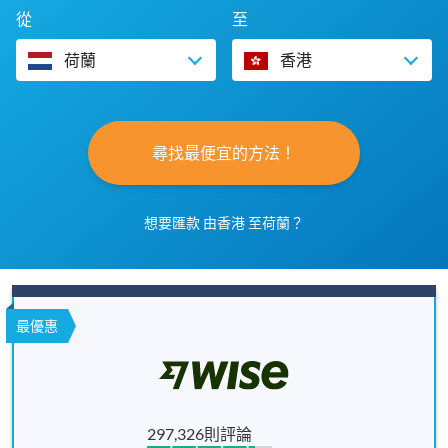
從
至
荷蘭
香港
尋找最便宜的方法！
想要匯款 由香港 至荷蘭？
最優惠
297,326則評論