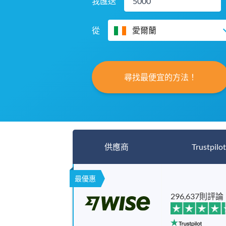
我匯送
從
愛爾蘭
尋找最便宜的方法！
供應商
Trustpilot
最優惠
296,637則評論