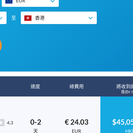
EUR
至
香港
速度
總費用
將收到
匯送€ 5
0-2
€ 24.03
$45,0
4.3
天
EUR
HK