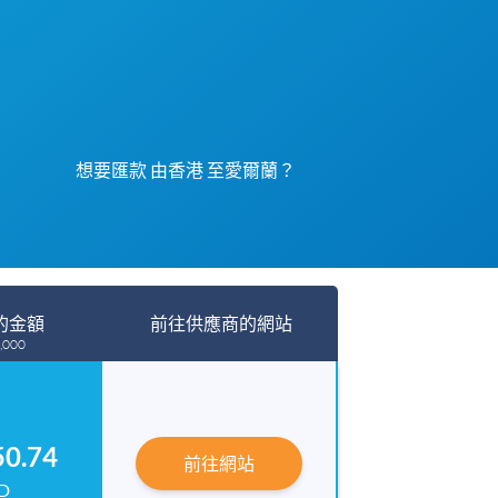
想要匯款 由香港 至愛爾蘭？
的金額
前往供應商的網站
,000
50.74
前往網站
D