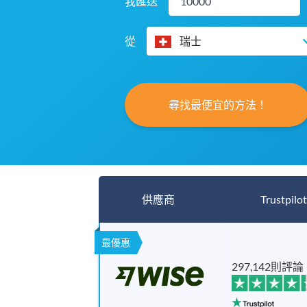
我匯送
從
瑞士
尋找最便宜的方法！
供應商
Trustpilot
最優惠
297,142則評論