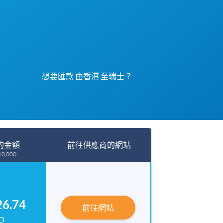
想要匯款 由香港 至瑞士？
的金額
前往供應商的網站
10,000
26.74
前往網站
D