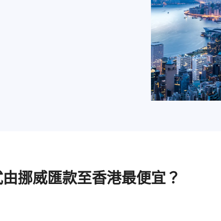
式由挪威匯款至香港最便宜？