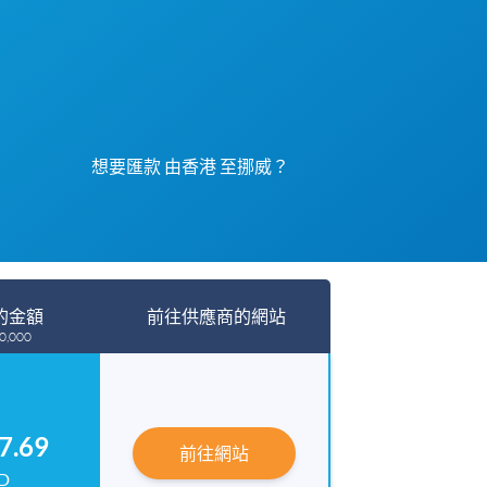
想要匯款 由香港 至挪威？
的金額
前往供應商的網站
0,000
7.69
前往網站
D