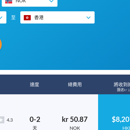
NOK
至
香港
速度
總費用
將收到
匯送kr 1
0-2
kr 50.87
$8,20
4.3
天
NOK
HK