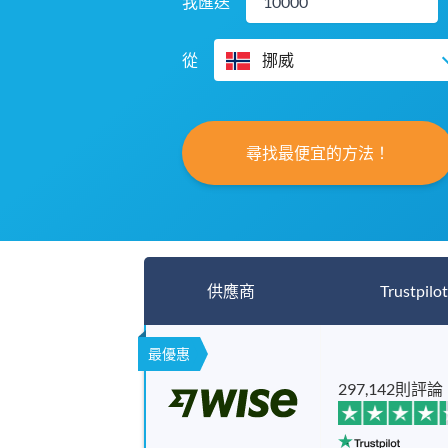
我匯送
從
挪威
尋找最便宜的方法！
供應商
Trustpilot
最優惠
297,142則評論